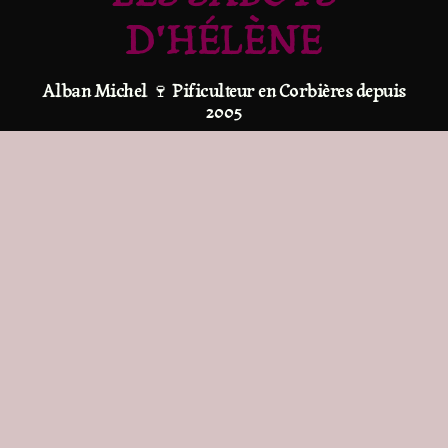
D'HÉLÈNE
Alban Michel 🍷 Pificulteur en Corbières depuis
2005
Rue du Quartier Neuf
11510 Feuilla
Tél : 06 32 88 44 63
Mail :
Page Contact
Les Sabots
CMS-
Mentions
d'Hélène © 22-
OpenSource:
Réalisation:
BKaernel