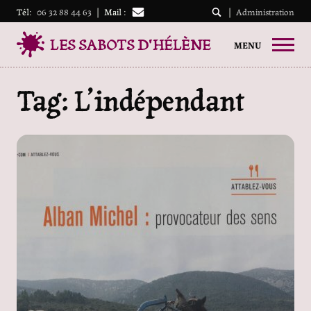
Tél:
06 32 88 44 63
|
Mail :
|
Administration
LES SABOTS D'HÉLÈNE
MENU
Tag: L’indépendant