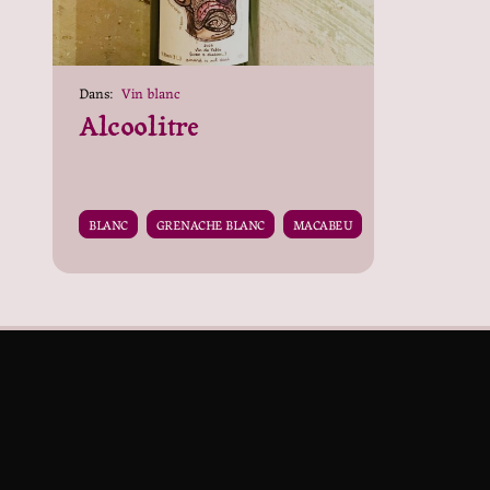
Dans:
Vin blanc
Alcoolitre
BLANC
GRENACHE BLANC
MACABEU