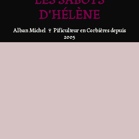
D'HÉLÈNE
Alban Michel 🍷 Pificulteur en Corbières depuis
2005
Rue du Quartier Neuf
11510 Feuilla
Tél : 06 32 88 44 63
Mail :
Page Contact
Les Sabots
CMS-
Mentions