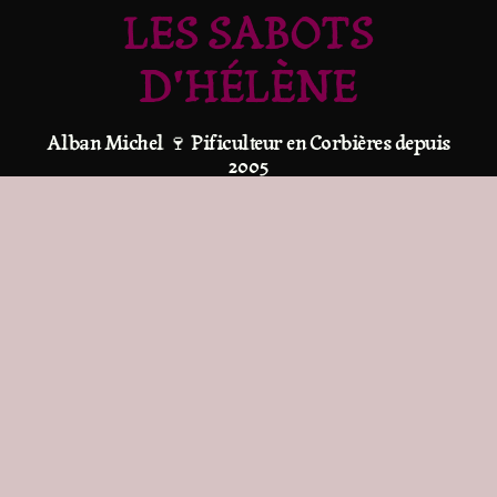
LES SABOTS
D'HÉLÈNE
Alban Michel 🍷 Pificulteur en Corbières depuis
2005
Rue du Quartier Neuf
11510 Feuilla
Tél : 06 32 88 44 63
Mail :
Page Contact