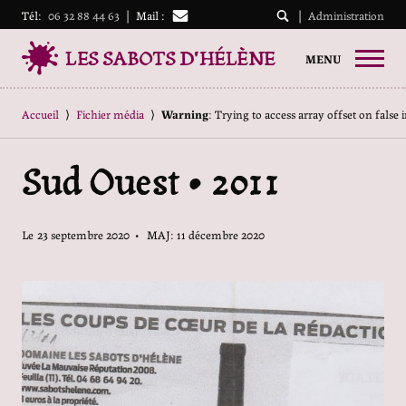
Tél:
06 32 88 44 63
|
Mail :
|
Administration
LES SABOTS D'HÉLÈNE
MENU
Accueil
⟩
Fichier média
⟩
Warning
: Trying to access array offset on false 
Sud Ouest • 2011
Le
23 septembre 2020
• MAJ: 11 décembre 2020