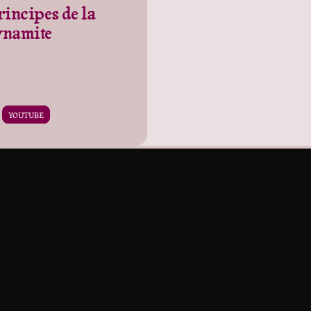
rincipes de la
ynamite
YOUTUBE