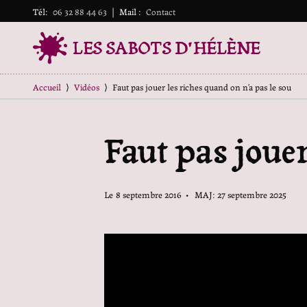
Tél:
06 32 88 44 63
|
Mail :
Contact
LES SABOTS D'HÉLÈNE
Accueil
⟩
Vidéos
⟩
Faut pas jouer les riches quand on n’a pas le sou
Faut pas jouer
Le
8 septembre 2016
• MAJ: 27 septembre 2025