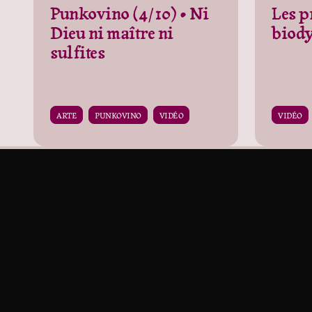
Punkovino (4/10) • Ni
Les p
Dieu ni maître ni
biod
sulfites
ARTE
PUNKOVINO
VIDÉO
VIDÉO